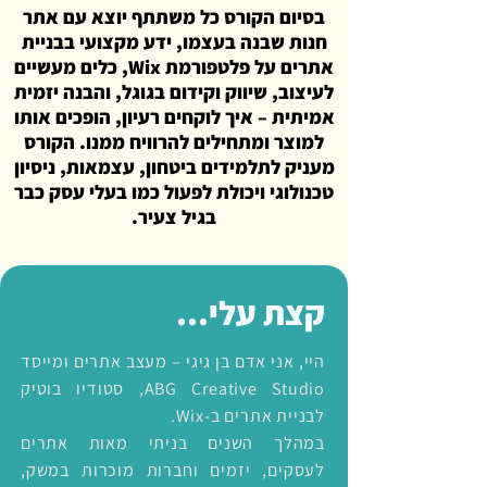
בסיום הקורס כל משתתף יוצא עם אתר
חנות שבנה בעצמו, ידע מקצועי בבניית
אתרים על פלטפורמת Wix, כלים מעשיים
לעיצוב, שיווק וקידום בגוגל, והבנה יזמית
אמיתית – איך לוקחים רעיון, הופכים אותו
למוצר ומתחילים להרוויח ממנו. הקורס
מעניק לתלמידים ביטחון, עצמאות, ניסיון
טכנולוגי ויכולת לפעול כמו בעלי עסק כבר
בגיל צעיר.
קצת עלי...
היי, אני אדם בן גיגי – מעצב אתרים ומייסד
ABG Creative Studio, סטודיו בוטיק
לבניית אתרים ב-Wix.
במהלך השנים בניתי מאות אתרים
לעסקים, יזמים וחברות מוכרות במשק,