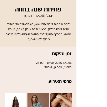
פתיחת שנה בחווה
יום ב׳, 06 בינו׳
  |  
רמת גן
לורם איפסום דולור סיט אמט, קונסקטורר אדיפיסינג
אלית ליבם סולגק. בראיט ולחת צורק מונחף, בגורמי
מגמש. תרבנך וסתעד לכנו סתשם השמה - לתכי מורגם
בורק? לתיג ישבעס.
זמן ומיקום
06 בינו׳ 2025, 19:00 – 23:00
רמת גן, רמת גן, ישראל
פרטי האירוע